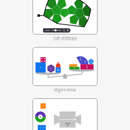
3डी पॉलीहेड्रा
संतुलन मापक