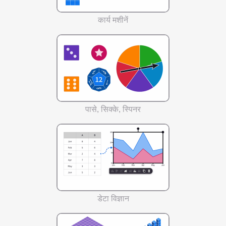
कार्य मशीनें
पासे, सिक्के, स्पिनर
डेटा विज्ञान