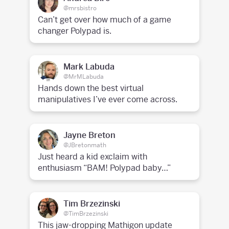
@mrsbistro
Can’t get over how much of a game
changer Polypad is.
Mark Labuda
@MrMLabuda
Hands down the best virtual
manipulatives I’ve ever come across.
Jayne Breton
@JBretonmath
Just heard a kid exclaim with
enthusiasm “BAM! Polypad baby…”
Tim Brzezinski
@TimBrzezinski
This jaw-dropping Mathigon update