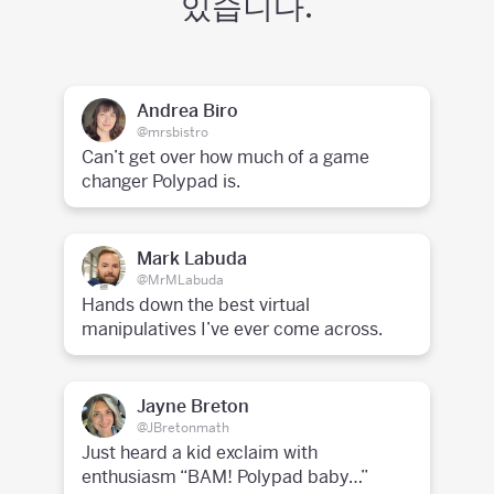
있습니다.
Andrea Biro
@mrsbistro
Can’t get over how much of a game
changer Polypad is.
Mark Labuda
@MrMLabuda
Hands down the best virtual
manipulatives I’ve ever come across.
Jayne Breton
@JBretonmath
Just heard a kid exclaim with
enthusiasm “BAM! Polypad baby…”