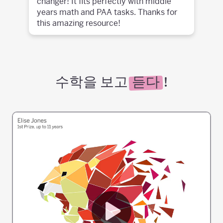
changer! It fits perfectly with middle
years math and PAA tasks. Thanks for
this amazing resource!
수학을 보고
듣다
!