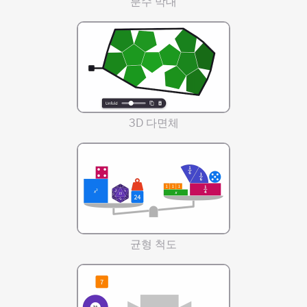
분수 막대
3D 다면체
균형 척도