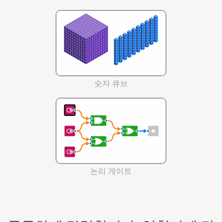
숫자 큐브
논리 게이트