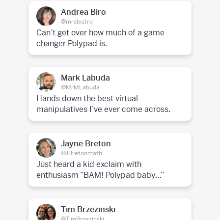
Andrea Biro
@mrsbistro
Can’t get over how much of a game
changer Polypad is.
Mark Labuda
@MrMLabuda
Hands down the best virtual
manipulatives I’ve ever come across.
Jayne Breton
@JBretonmath
Just heard a kid exclaim with
enthusiasm “BAM! Polypad baby…”
Tim Brzezinski
@TimBrzezinski