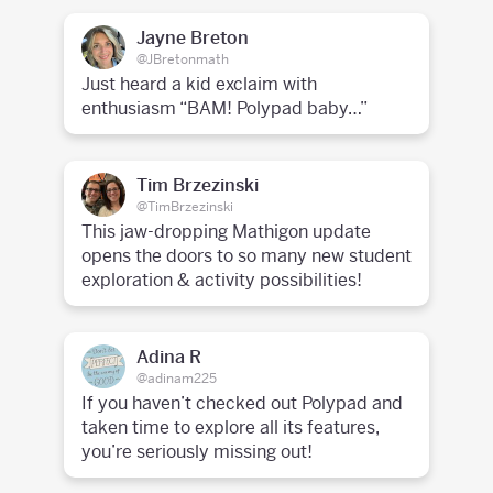
Jayne Breton
@JBretonmath
Just heard a kid exclaim with
enthusiasm “BAM! Polypad baby…”
Tim Brzezinski
@TimBrzezinski
This jaw-dropping Mathigon update
opens the doors to so many new student
exploration & activity possibilities!
Adina R
@adinam225
If you haven’t checked out Polypad and
taken time to explore all its features,
you’re seriously missing out!